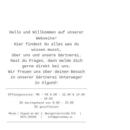
Hallo und Willkommen auf unserer
Webseite!
Hier findest du alles was du
wissen musst,
über uns und unsere Gärtnerei.
Hast du Fragen, dann melde dich
gerne direkt bei uns.
Wir freuen uns über deinen Besuch
in unserer Gärtnerei Unterweger
in Algund!
Öffnungszeiten: MO - FR
8.00 - 12.00
&
14.00
- 18.00
SA durchgehend von
8.00 - 15.00
SO geschlossen
Meran / Algund an der J. Weingartnerstraße 9/A |
0473 220165
|
info@gartenbau.it