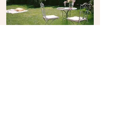
Gartengestaltung
Unser Expertenteam schafft
einzigartige Außenbereiche.
Verwandle deinen Garten!
Für mehr hier lang >>
Alles was das Herz begehrt