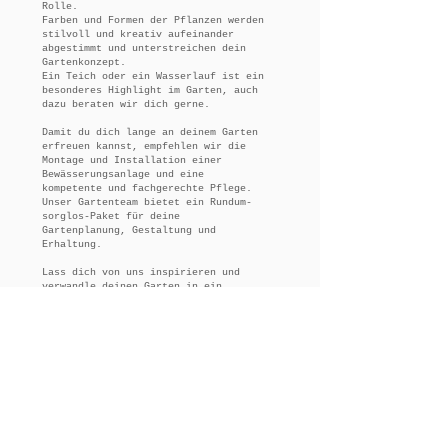
Rolle.
Farben und Formen der Pflanzen werden
stilvoll und kreativ aufeinander
abgestimmt und unterstreichen dein
Gartenkonzept.
Ein Teich oder ein Wasserlauf ist ein
besonderes Highlight im Garten, auch
dazu beraten wir dich gerne.
Damit du dich lange an deinem Garten
erfreuen kannst, empfehlen wir die
Montage und Installation einer
Bewässerungsanlage und eine
kompetente und fachgerechte Pflege.
Unser Gartenteam bietet ein Rundum-
sorglos-Paket für deine
Gartenplanung, Gestaltung und
Erhaltung.
Lass dich von uns inspirieren und
verwandle deinen Garten in ein
Paradies der Erholung und
Entspannung!