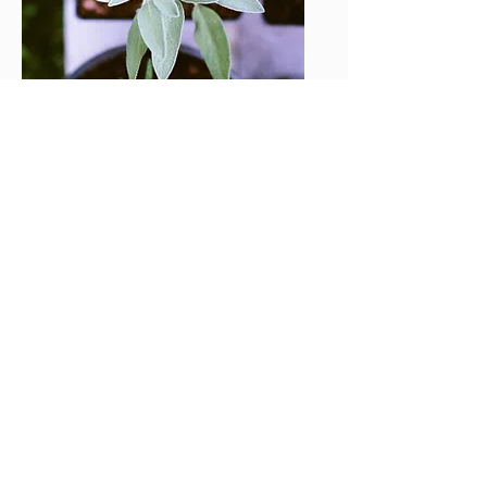
Spezie e spezie
piante medicinali